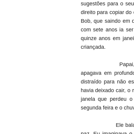
sugestões para o seu
direito para copiar d
Bob, que saindo em d
com sete anos ia ser
quinze anos em janei
criançada.
Papai
apagava em profundo
distraído para não e
havia deixado cair, o
janela que perdeu o
segunda feira e o chu
Ele bal
paz. Eu imaginava o