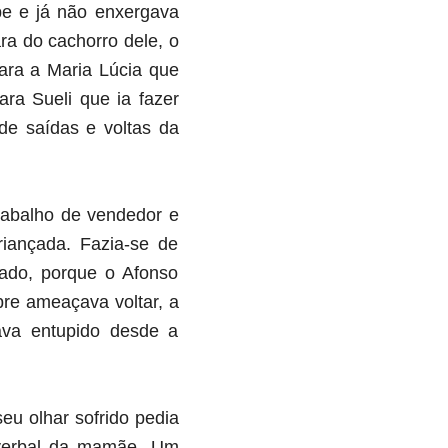
pe e já não enxergava
ra do cachorro dele, o
ara a Maria Lúcia que
ra Sueli que ia fazer
de saídas e voltas da
trabalho de vendedor e
iançada. Fazia-se de
hado, porque o Afonso
bre ameaçava voltar, a
ava entupido desde a
eu olhar sofrido pedia
 verbal da mamãe. Um