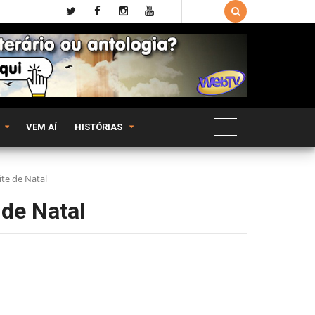

VEM AÍ
HISTÓRIAS
te de Natal
 de Natal