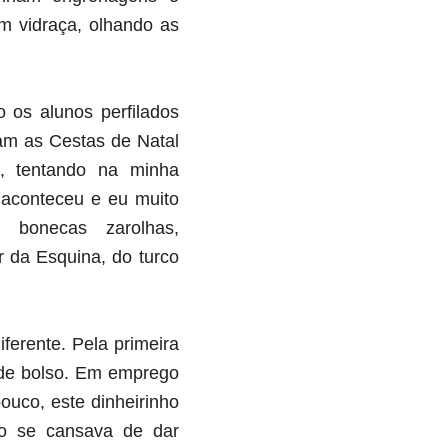
m vidraça, olhando as
os alunos perfilado
s
am as Cestas de Natal
s, tentando na minha
 aconteceu e eu muito
 bonecas zarolhas,
 da Esquina, do turco
ferente. Pela primeira
o de bolso. Em emprego
pouco, este dinheirinho
o se cansava de dar