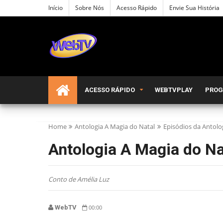
Início
Sobre Nós
Acesso Rápido
Envie Sua História
ACESSO RÁPIDO
WEBTVPLAY
PRO
Home
Antologia A Magia do Natal
Episódios da Antolo
Antologia A Magia do Na
Conto de Amélia Luz
WebTV
00:00