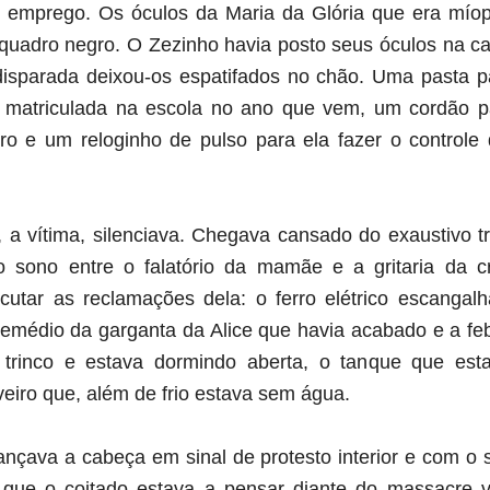
 emprego. Os óculos da Maria da Glória que era mío
o quadro negro. O Zezinho havia posto seus óculos na ca
isparada deixou-os espatifados no chão. Uma pasta p
 matriculada na escola no ano que vem, um cordão pa
ro e um reloginho de pulso para ela fazer o controle 
, a vítima, silenciava. Chegava cansado do exaustivo 
 sono entre o falatório da mamãe e a gritaria da cr
scutar as reclamações dela: o ferro elétrico escangal
 remédio da garganta da Alice que havia acabado e a fe
 trinco e estava dormindo aberta, o tanque que est
veiro que, além de frio estava sem água.
ançava a cabeça em sinal de protesto interior e com o s
 que o coitado estava a pensar diante do massacre