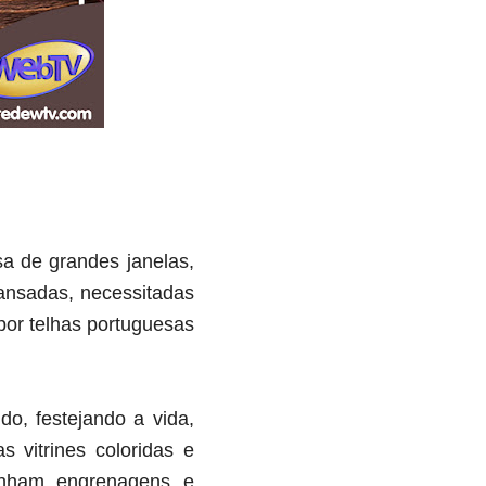
a de grandes janelas,
ansadas, necessitadas
por telhas portuguesas
o, festejando a vida,
 vitrines coloridas e
tinham engrenagens e