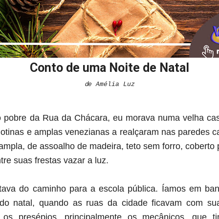
Conto de uma Noite de Natal
d
e Amélia Luz
 pobre da Rua da Chácara, eu morava numa velha cas
hotinas e amplas veneziana
s a
realçar
a
m nas paredes c
 ampla, de assoalho de madeira, teto sem forro, coberto 
tre suas fresta
s v
azar a luz.
tava do caminho para a escola pública. Íamos em band
 do natal, quando as ruas
da cidade
ficavam com suas
 os presépios, principalmente os mecânicos, que 