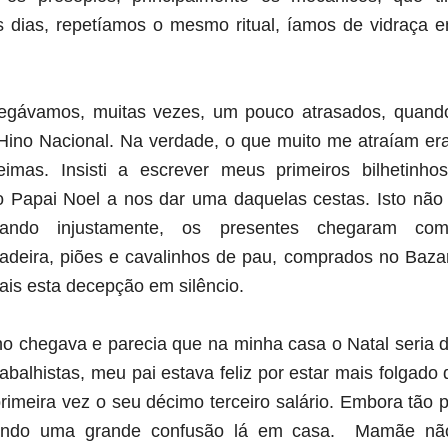
 dias, repetíamos o mesmo ritua
l, í
amos de vidraça e
egávamos, muitas vezes, um pouco atrasados, quando 
Hino Nacional. Na verdade, o que muito me atraíam er
imas. Insist
i a
escrever meus primeiros bilhetinho
o Papai Noel a nos dar uma daquelas cestas. Isto não
ando injustamente, os presentes chegaram com
deira, piões e cavalinhos de pau, comprados no Bazar
is esta decepção em silêncio.
o chegava e parecia que na minha casa o Natal seria di
rabalhistas, meu pai estava feliz por estar mais folgad
 primeira vez o seu décimo terceiro salário. Embora tão 
ando uma grande confusão lá em casa. Mamãe nã