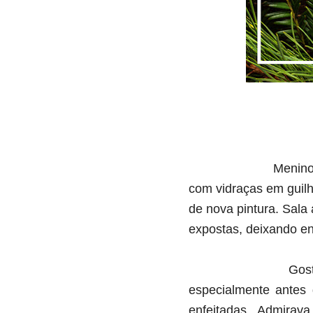
Menino
com vidraças em guil
de nova pintura. Sala
expostas, deixando en
Gos
especialmente antes
enfeitada
s. A
dmirava