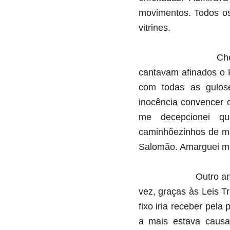
movimentos. Todos os
vitrines.
Ch
c
antavam afinados o 
com todas as gulose
inocênci
a c
onvencer 
me decepcionei qu
caminhõezinhos de ma
Salomão. Amarguei ma
Outro an
vez, graças às Leis T
fixo iria receber pela
a mais estava caus