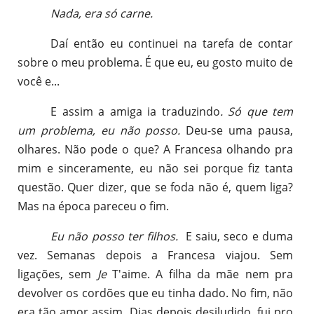
Nada, era só carne.
Daí então eu continuei na tarefa de contar
sobre o meu problema. É que eu, eu gosto muito de
você e...
E assim a amiga ia traduzindo
. Só que tem
um problema, eu não posso.
Deu-se uma pausa,
olhares. Não pode o que? A Francesa olhando pra
mim e sinceramente, eu não sei porque fiz tanta
questão. Quer dizer, que se foda não é, quem liga?
Mas na época pareceu o fim.
Eu não posso ter filhos.
E saiu, seco e duma
vez. Semanas depois a Francesa viajou. Sem
ligações, sem
Je
T'aime. A filha da mãe nem pra
devolver os cordões que eu tinha dado. No fim, não
era tão amor assim. Dias depois desiludido, fui pro