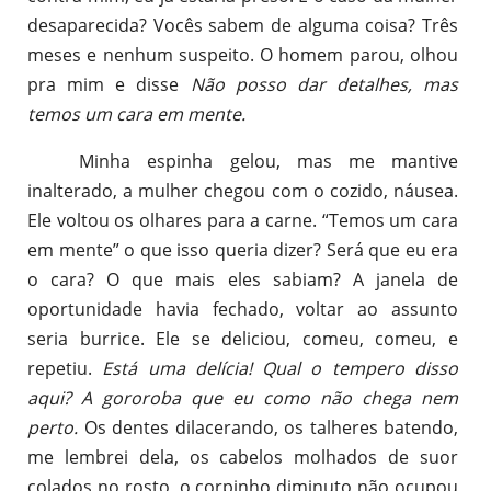
desaparecida? Vocês sabem de alguma coisa? Três
meses e nenhum suspeito. O homem parou, olhou
pra mim e disse
Não posso dar detalhes, mas
temos um cara em mente.
Minha espinha gelou, mas me mantive
inalterado, a mulher chegou com o cozido, náusea.
Ele voltou os olhares para a carne. “Temos um cara
em mente” o que isso queria dizer? Será que eu era
o cara? O que mais eles sabiam? A janela de
oportunidade havia fechado, voltar ao assunto
seria burrice. Ele se deliciou, comeu, comeu, e
repetiu.
Está uma delícia! Qual o tempero disso
aqui? A gororoba que eu como não chega nem
perto.
Os dentes dilacerando, os talheres batendo,
me lembrei dela, os cabelos molhados de suor
colados no rosto, o corpinho diminuto não ocupou