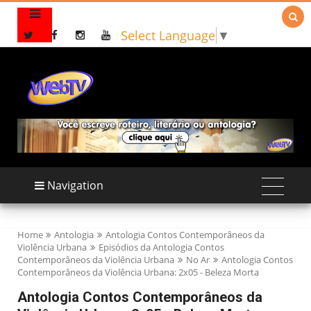

Select Language
▼
Navigation
Home
Antologia
Antologia Contos Contemporâneos da
Violência Urbana
Episódios da Antologia Contos
Contemporâneos da Violência Urbana
No Ar
Antologia Contos
Contemporâneos da Violência Urbana: 2x05 - Beleza Morta
Antologia Contos Contemporâneos da