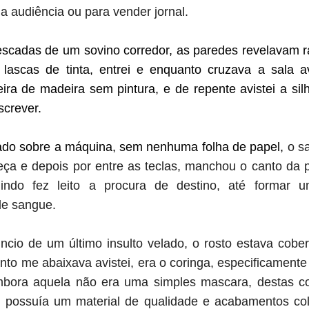
 audiência ou para vender jornal.
scadas de um sovino corredor, as paredes revelavam r
lascas de tinta, entrei e enquanto cruzava a sala av
ra de madeira sem pintura, e de repente avistei a si
screver.
ado sobre a máquina, sem nenhuma folha de papel,
o s
beça e depois por entre as teclas, manchou o canto da p
uindo fez leito a procura de destino, até formar 
de sangue.
cio de um último insulto velado, o rosto estava cob
to me abaixava avistei, era o coringa, especificamente o
Embora aquela não era uma simples mascara, destas c
l, possuía um material de qualidade e acabamentos col