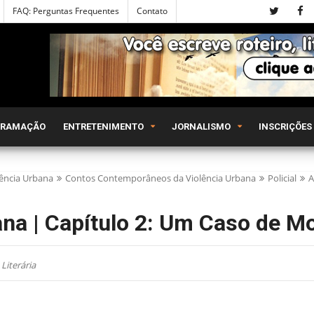
FAQ: Perguntas Frequentes
Contato
GRAMAÇÃO
ENTRETENIMENTO
JORNALISMO
INSCRIÇÕES
lência Urbana
Contos Contemporâneos da Violência Urbana
Policial
A
na | Capítulo 2: Um Caso de Mo
Literária