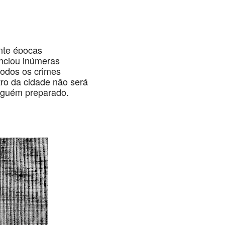
ente épocas
nciou inúmeras
todos os crimes
ro da cidade não será
lguém preparado.