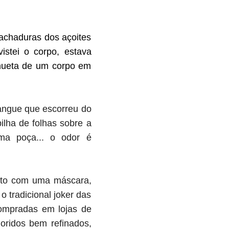
achaduras dos açoites
istei o corpo, estava
lhueta de um corpo em
angue que escorreu do
ilha de folhas sobre a
uma poça... o odor é
erto com uma máscara,
 tradicional joker das
ompradas em lojas de
oridos bem refinados,