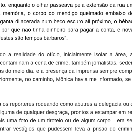
o, enquanto o olhar passeava pela extensão da rua 
 memória, o corpo do mendigo queimado embaixo do v
ganta dilacerada num beco escuro ali próximo, o bê
, por que não tinha dinheiro para pagar a conta, e n
“estes são tempos bárbaros”.
o a realidade do ofício, inicialmente isolar a área, 
contaminam a cena de crime, também jornalistas, sede
as do meio dia, e a presença da imprensa sempre comp
eriormente, no caminho, Mônica havia me informado, se
 os repórteres rodeando como abutres a delegacia ou d
alguma de qualquer desgraça, prontos a estampar em r
ais uma foto de um tiroteio ou de algum corpo... era 
trar vestígios que pudessem leva a prisão do crimi