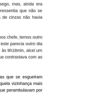
sego, mas, ainda era
pressentia que não se
a de cinzas não havia
os chefe, temos outro
 este
parecia outro dia
e às 9h18min, alcei um
que contrastava com as
urnas que se esgueiram
aquela vizinhança mais
 que perambulavam por