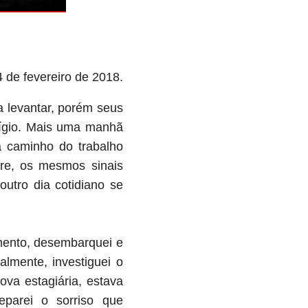
4 de fevereiro de 2018.
a levantar, porém seus
tígio. Mais uma manhã
a caminho do trabalho
pre, os mesmos sinais
utro dia cotidiano se
amento, desembarquei e
lmente, investiguei o
va estagiária, estava
eparei o sorriso que