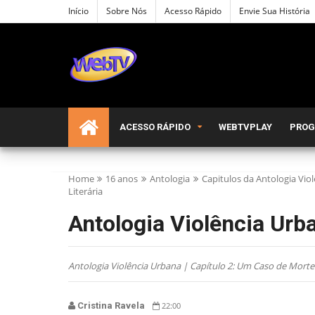
Início
Sobre Nós
Acesso Rápido
Envie Sua História
ACESSO RÁPIDO
WEBTVPLAY
PRO
Home
16 anos
Antologia
Capitulos da Antologia Vio
Literária
Antologia Violência Urba
Antologia Violência Urbana | Capítulo 2: Um Caso de Morte 
Cristina Ravela
22:00