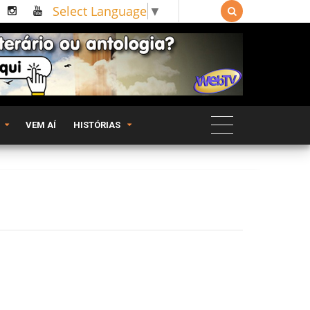
Select Language
▼

VEM AÍ
HISTÓRIAS