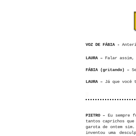
VOZ DE FÁBIA -
Anteri
LAURA –
Falar assim,
FÁBIA (gritando) –
S
LAURA –
Já que você 
PIETRO –
Eu sempre f
tantos caprichos que
garota de ontem sim.
inventou uma descul