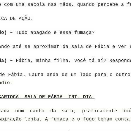
o com uma sacola nas mãos, quando percebe a f
ICA DE AÇÃO.
ndo) –
Tudo apagado e essa fumaça?
ando até se aproximar da sala de Fábia e ver 
ada) –
Fábia, minha filha, você tá aí? Respond
de Fábia. Laura anda de um lado para o outro
ndio.
CARIOCA. SALA DE FÁBIA. INT. DIA.
tada num canto da sala, praticamente im
spiração lenta. A fumaça e o fogo tomam conta