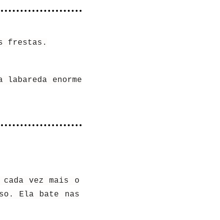
s frestas.
a labareda enorme
 cada vez mais o
so. Ela bate nas