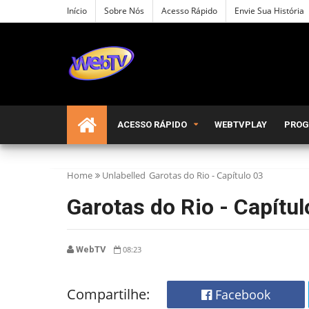
Início
Sobre Nós
Acesso Rápido
Envie Sua História
ACESSO RÁPIDO
WEBTVPLAY
PRO
Home
Unlabelled
Garotas do Rio - Capítulo 03
Garotas do Rio - Capítul
WebTV
08:23
Compartilhe:
Facebook