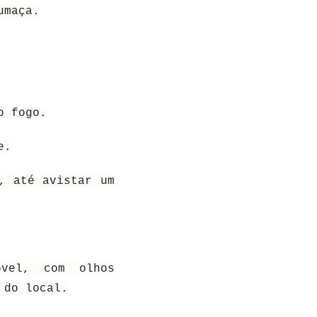
umaça.
o fogo.
e.
, até avistar um
óvel, com olhos
 do local.