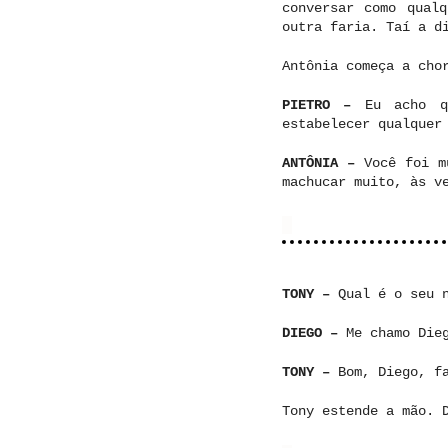
conversar como qual
outra faria. Taí a d
Antônia começa a cho
PIETRO –
Eu acho q
estabelecer qualquer
ANTÔNIA –
Você foi m
machucar muito, às v
TONY –
Qual é o seu 
DIEGO –
Me chamo Die
TONY –
Bom, Diego, f
Tony estende a mão. 