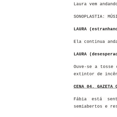
Laura vem andand
SONOPLASTIA: MÚS
LAURA (estranha
Ela continua and
LAURA (desesper
Ouve-se a tosse 
extintor de incê
CENA 04. GAZETA 
Fábia está sen
semiabertos e re