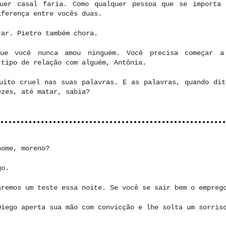
quer casal faria. Como qualquer pessoa que se importa
iferença entre vocês duas.
rar. Pietro também chora.
ue você nunca amou ninguém. Você precisa começar a
 tipo de relação com alguém, Antônia.
uito cruel nas suas palavras. E as palavras, quando dit
ezes, até matar, sabia?
nome, moreno?
go.
aremos um teste essa noite. Se você se sair bem o empreg
Diego aperta sua mão com convicção e lhe solta um sorris