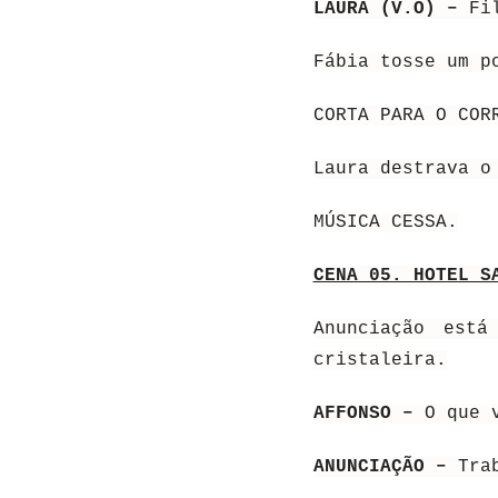
LAURA (V.O) –
Fi
Fábia tosse um p
CORTA PARA O COR
Laura destrava o
MÚSICA CESSA.
CENA 05. HOTEL S
Anunciação est
cristaleira.
AFFONSO –
O que 
ANUNCIAÇÃO –
Tra