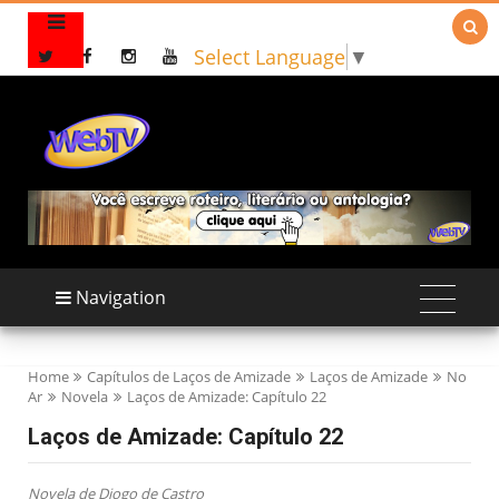

Select Language
▼
Navigation
Home
Capítulos de Laços de Amizade
Laços de Amizade
No
Ar
Novela
Laços de Amizade: Capítulo 22
Laços de Amizade: Capítulo 22
Novela de Diogo de Castro